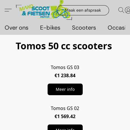
Maak een afspraak
Over ons
E-bikes
Scooters
Occasie
Tomos 50 cc scooters
Tomos GS 03
€1 238.84
Meer info
Tomos GS 02
€1 569.42